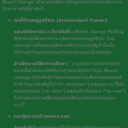
Blood Orange เข้ามาช่วยจัดการปัญหาเหล่านี้ด้วยกลไกทาง
วิทยาศาสตร์ที่น่าสนใจ:
ฤทธิ์ต้านอนุมูลอิสระ (Antioxidant Power):
แอนโธไซยานิน
และ
วิตามินซี
ใน Blood Orange คือฮีโร่ผู้
พิทักษ์เซลล์ผิวจากความเสียหายของอนุมูลอิสระ โดย
เฉพาะอย่างยิ่งความเสียหายที่เกิดจากรังสียูวี ซึ่งเป็น
ตัวการสำคัญของความแก่ก่อนวัยและมะเร็งผิวหนัง
อ้างอิงงานวิจัย/การศึกษา:
“งานวิจัยทางวิทยาศาสตร์
หลายชิ้นได้แสดงให้เห็นว่าสารแอนโธไซยานินใน Blood
Orange มีประสิทธิภาพในการลดความเสียหายของเซลล์
ผิวที่เกิดจากรังสียูวี (*UV radiation*) และมลภาวะ ทั้งใน
หลอดทดลอง (*in vitro*) และในสัตว์ทดลอง (*in vivo*)
ซึ่งช่วยชะลอการเสื่อมของเซลล์ผิวและรักษาความอ่อน
เยาว์”
กระตุ้นการสร้างคอลลาเจน:
วิตามินซี
เป็นสารอาหารที่จำเป็นอย่างยิ่งต่อกระบวนการ