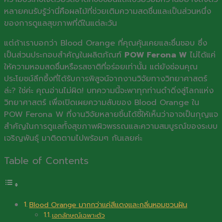
หลายคนรับรู้ว่านี่คือผลไม้ที่ช่วยเติมความสดชื่นและเป็นส่วนหนึ่ง
ของการดูแลสุขภาพที่ดีในแต่ละวัน
แต่ถ้าเราบอกว่า Blood Orange ที่คุณคุ้นเคยและชื่นชอบ ซึ่ง
เป็นส่วนประกอบสำคัญในผลิตภัณฑ์
POW Ferona W
ไม่ได้แค่
ให้ความหอมสดชื่นหรือรสชาติที่อร่อยเท่านั้น แต่ยังซ่อนคุณ
ประโยชน์ลึกซึ้งที่ได้รับการพิสูจน์จากงานวิจัยทางวิทยาศาสตร์
ล่ะ? ใช่ค่ะ คุณอ่านไม่ผิด! บทความนี้จะพาทุกท่านดำดิ่งสู่โลกแห่ง
วิทยาศาสตร์ เพื่อเปิดเผยความลับของ Blood Orange ใน
POW Ferona W ที่งานวิจัยหลายชิ้นได้ชี้ให้เห็นว่าอาจเป็นกุญแจ
สำคัญในการดูแลทั้งสุขภาพผิวพรรณและความสมบูรณ์ของระบบ
เจริญพันธุ์ มาติดตามไปพร้อมๆ กันเลยค่ะ
Table of Contents
Blood Orange มากกว่าแค่สีแดงและกลิ่นหอมชวนฝัน
เอกลักษณ์เฉพาะตัว