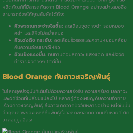
ด้วยกลไกการทำงานเหล่านี้ การบริโภค Blood Orange หรือ
ผลิตภัณฑ์ที่มีสารสกัดจาก Blood Orange อย่างสม่ำเสมอจึง
สามารถช่วยให้คุณสัมผัสได้ถึง:
ผิวพรรณกระจ่างใสขึ้น:
ลดเลือนจุดด่างดำ รอยหมอง
คล้ำ และสีผิวไม่สม่ำเสมอ
ผิวเต่งตึง กระชับ:
ลดเลือนริ้วรอยและความหย่อนคล้อย
คืนความอ่อนเยาว์ให้ผิว
ผิวแข็งแรงขึ้น:
ทนทานต่อมลภาวะ แสงแดด และปัจจัย
ทำร้ายผิวต่างๆ ได้ดีขึ้น
Blood Orange กับภาวะเจริญพันธุ์
ในโลกยุคปัจจุบันที่เต็มไปด้วยความเร่งรีบ ความเครียด มลภาวะ
และวิถีชีวิตที่เปลี่ยนแปลงไป หลายคู่ต้องเผชิญกับความท้าทาย
เรื่องภาวะเจริญพันธุ์ ซึ่งอาจเกิดจากปัจจัยหลายอย่าง หนึ่งในนั้น
คือคุณภาพของเซลล์สืบพันธุ์ที่อาจลดลงจากความเสียหายที่เกิด
จากอนุมูลอิสระ