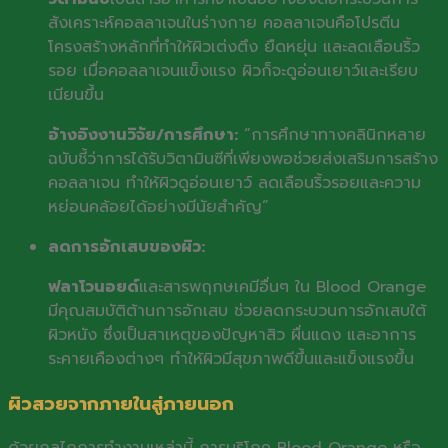
สังเคราะห์คอลลาเจนในร่างกาย คอลลาเจนคือโปรตีน
โครงสร้างหลักที่ทำให้ผิวเต่งตึง ยืดหยุ่น และลดเลือนริ้ว
รอย เมื่อคอลลาเจนแข็งแรง ผิวก็จะดูอ่อนเยาว์และเรียบ
เนียนขึ้น
อ้างอิงงานวิจัย/การศึกษา:
“การศึกษาทางคลินิกหลาย
ฉบับชี้ว่าการได้รับวิตามินซีที่เพียงพอช่วยส่งเสริมการสร้าง
คอลลาเจน ทำให้ผิวดูอ่อนเยาว์ ลดเลือนริ้วรอยและความ
หย่อนคล้อยได้อย่างมีนัยสำคัญ”
ลดการอักเสบของผิว:
ฟลาโวนอยด์
และสารพฤกษเคมีอื่นๆ ใน Blood Orange
มีคุณสมบัติต้านการอักเสบ ช่วยลดกระบวนการอักเสบใต้
ผิวหนัง ซึ่งเป็นสาเหตุของปัญหาสิว ผื่นแดง และอาการ
ระคายเคืองต่างๆ ทำให้ผิวมีสุขภาพดีขึ้นและแข็งแรงขึ้น
ผิวสวยจากภายในสู่ภายนอก