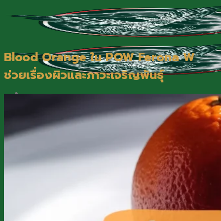
Skip
to
content
Blood Orange ใน POW Ferona W
ช่วยเรื่องผิวและภาวะเจริญพันธุ์
หน้าแรก
เกี่ยวกับพาว
สินค้า
บทความ
นโยบายการซื้อสินค้า
ติดต่อเรา
@Line
099-095-6416