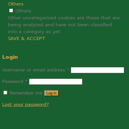
Others
Others
Other uncategorized cookies are those that are
being analyzed and have not been classified
into a category as yet.
SAVE & ACCEPT
Login
Username or email address
*
Password
*
Remember me
Log in
Lost your password?