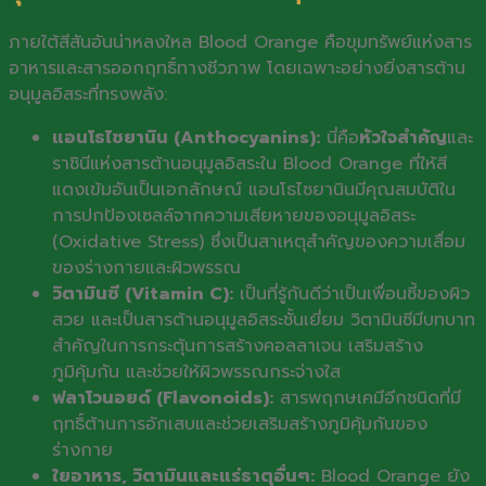
ภายใต้สีสันอันน่าหลงใหล Blood Orange คือขุมทรัพย์แห่งสาร
อาหารและสารออกฤทธิ์ทางชีวภาพ โดยเฉพาะอย่างยิ่งสารต้าน
อนุมูลอิสระที่ทรงพลัง:
แอนโธไซยานิน (Anthocyanins):
นี่คือ
หัวใจสำคัญ
และ
ราชินีแห่งสารต้านอนุมูลอิสระใน Blood Orange ที่ให้สี
แดงเข้มอันเป็นเอกลักษณ์ แอนโธไซยานินมีคุณสมบัติใน
การปกป้องเซลล์จากความเสียหายของอนุมูลอิสระ
(Oxidative Stress) ซึ่งเป็นสาเหตุสำคัญของความเสื่อม
ของร่างกายและผิวพรรณ
วิตามินซี (Vitamin C):
เป็นที่รู้กันดีว่าเป็นเพื่อนซี้ของผิว
สวย และเป็นสารต้านอนุมูลอิสระชั้นเยี่ยม วิตามินซีมีบทบาท
สำคัญในการกระตุ้นการสร้างคอลลาเจน เสริมสร้าง
ภูมิคุ้มกัน และช่วยให้ผิวพรรณกระจ่างใส
ฟลาโวนอยด์ (Flavonoids):
สารพฤกษเคมีอีกชนิดที่มี
ฤทธิ์ต้านการอักเสบและช่วยเสริมสร้างภูมิคุ้มกันของ
ร่างกาย
ใยอาหาร, วิตามินและแร่ธาตุอื่นๆ:
Blood Orange ยัง