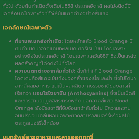
ทั่วไป ด้วยถิ่นกำเนิดดั้งเดิมในซิซิลี ประเทศอิตาลี ผลไม้ชนิดนี้มี
เอกลักษณ์เฉพาะตัวที่ทำให้มันแตกต่างอย่างสิ้นเชิง
เอกลักษณ์เฉพาะตัว
ที่มาและแหล่งกำเนิด:
โดยหลักแล้ว Blood Orange มี
ต้นกำเนิดมาจากแถบทะเลเมดิเตอร์เรเนียน โดยเฉพาะ
อย่างยิ่งในประเทศอิตาลี โดยเฉพาะแคว้นซิซิลี ซึ่งเป็นแหล่ง
ผลิตสำคัญที่โด่งดังไปทั่วโลก
ความแตกต่างจากส้มทั่วไป:
สิ่งที่ทำให้ Blood Orange
โดดเด่นคือสีแดงเข้มถึงม่วงคล้ำของเนื้อและน้ำ ซึ่งไม่ได้มา
จากสีผสมอาหาร แต่เป็นผลผลิตจากธรรมชาติของสารที่
เรียกว่า
แอนโธไซยานิน (Anthocyanins)
ซึ่งเป็นเม็ดสี
และสารต้านอนุมูลอิสระทรงพลัง นอกจากสีแล้ว Blood
Orange ยังมีรสชาติที่ซับซ้อนกว่าส้มทั่วไป มีความหวาน
อมเปรี้ยว มีกลิ่นหอมเฉพาะตัวคล้ายราสเบอร์รี่หรือผลไม้
ตระกูลเบอร์รี่เล็กน้อย
ขุมทรัพย์สารอาหารและสารออกฤทธิ์