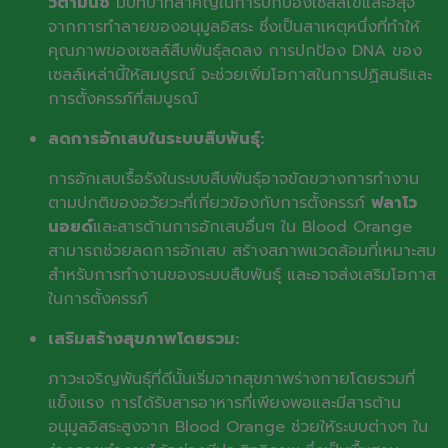
วิตามินซี
มีบทบาทสำคัญในการปกป้องเซลล์ไข่และอสุจิ
จากการทำลายของอนุมูลอิสระ ซึ่งเป็นสาเหตุหนึ่งที่ทำให้
คุณภาพของเซลล์สืบพันธุ์ลดลง การปกป้อง DNA ของ
เซลล์เหล่านี้ให้สมบูรณ์ จะช่วยเพิ่มโอกาสในการปฏิสนธิและ
การตั้งครรภ์ที่สมบูรณ์
ลดการอักเสบในระบบสืบพันธุ์:
การอักเสบเรื้อรังในระบบสืบพันธุ์อาจขัดขวางการทำงาน
ตามปกติของอวัยวะที่เกี่ยวข้องกับการตั้งครรภ์
ฟลาโว
นอยด์
และสารต้านการอักเสบอื่นๆ ใน Blood Orange
สามารถช่วยลดการอักเสบ สร้างสภาพแวดล้อมที่เหมาะสม
สำหรับการทำงานของระบบสืบพันธุ์ และอาจส่งเสริมโอกาส
ในการตั้งครรภ์
เสริมสร้างสุขภาพโดยรวม:
ภาวะเจริญพันธุ์ที่ดีนั้นเริ่มจากสุขภาพร่างกายโดยรวมที่
แข็งแรง การได้รับสารอาหารที่เพียงพอและมีสารต้าน
อนุมูลอิสระสูงจาก Blood Orange ช่วยให้ระบบต่างๆ ใน