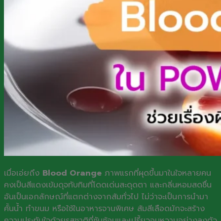
@Line
เมื่อเอ่ยถึง
Blood Orange
ภาพแรกที่ผุดขึ้นมาในใจหลายคน
คงเป็นสีแดงเข้มดุจทับทิมที่โดดเด่นสะดุดตา และกลิ่นหอมสดชื่น
อันเป็นเอกลักษณ์ที่แตกต่างจากส้มทั่วไป ไม่ว่าจะเป็นการนำมา
คั้นน้ำ ทำขนม หรือใช้ในอาหารจานพิเศษ ส้มสีเลือดมักจะสร้าง
ความประทับใจด้วยรสชาติที่ซับซ้อนและเปรี้ยวอมหวานอย่างลงตัว