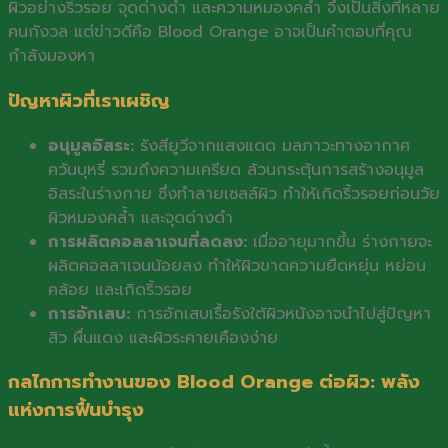
ผิวอย่างริ้วรอย จุดด่างดำ และความหมองคล้ำ จึงเป็นสิ่งที่หลาย
คนกังวล แต่ข่าวดีคือ Blood Orange อาจเป็นคำตอบที่คุณ
กำลังมองหา
ปัญหาผิวที่เราเผชิญ
อนุมูลอิสระ:
รังสียูวีจากแสงแดด มลภาวะทางอากาศ
ควันบุหรี่ รวมถึงความเครียด ล้วนกระตุ้นการสร้างอนุมูล
อิสระในร่างกาย ซึ่งทำลายเซลล์ผิว ทำให้เกิดริ้วรอยก่อนวัย
ผิวหมองคล้ำ และจุดด่างดำ
การผลิตคอลลาเจนที่ลดลง:
เมื่ออายุมากขึ้น ร่างกายจะ
ผลิตคอลลาเจนน้อยลง ทำให้ผิวขาดความยืดหยุ่น หย่อน
คล้อย และเกิดริ้วรอย
การอักเสบ:
การอักเสบเรื้อรังใต้ผิวหนังอาจนำไปสู่ปัญหา
สิว ผื่นแดง และผิวระคายเคืองง่าย
กลไกการทำงานของ Blood Orange ต่อผิว: พลัง
แห่งการฟื้นบำรุง