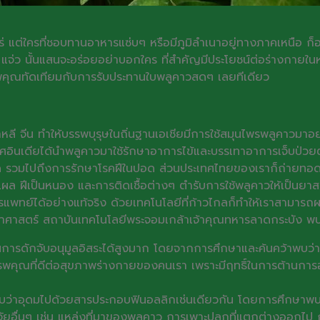
่ แต่ใครที่ชอบทานอาหารแซ่บๆ หรือมีภูมิลำเนาอยู่ทางภาคเหนือ ก็
จ่ว นั้นแสนจะอร่อยอย่าบอกใคร ที่สำคัญมีประโยชน์ต่อร่างกายในห
รรพคุณทัดเทียมกับการรับประทานใบพลูคาวสดๆ เลยทีเดียว
น เกาหลี จีน ทำให้บรรพบุรุษในถิ่นฐานเอเชียมีการใช้สมุนไพรพลูค
อินเดียได้นำพลูคาวมาใช้รักษาอาการไข้และบรรเทาอาการเจ็บป่วยต
วมไปถึงการรักษาโรคฝีในปอด ส่วนประเทศไทยของเราก็ถ่ายทอดวิธี
แผล ฝีเป็นหนอง และการติดเชื้อต่างๆ ตำรับการใช้พลูคาวให้เป็นยา
พทย์ได้อย่างแท้จริง ด้วยเทคโนโลยีที่ก้าวไกลก็ทำให้เราสามารถผ
าสตร์ สถาบันเทคโนโลยีพระจอมเกล้าเจ้าคุณทหารลาดกระบัง พบปร
ในการดักจับอนุมูลอิสระได้สูงมาก โดยจากการศึกษาและค้นคว้าพบ
รพคุณที่ดีต่อสุขภาพร่างกายของคนเรา เพราะมีฤทธิ์ในการต้านการออ
บว่าอุดมไปด้วยสารประกอบฟินอลลิกเช่นเดียวกัน โดยการศึกษาพบว่
จจัยอื่นๆ เช่น แหล่งที่มาของพลูคาว การเพาะปลูกที่แตกต่างออกไป