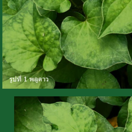
099-095-6416
@Line