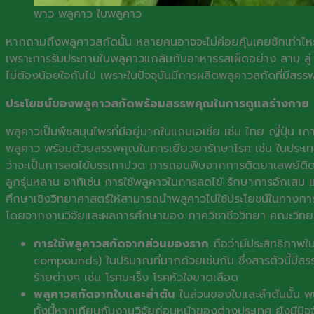
พาว พลูคาว ใบพลูคาว
หากถามถึงพลูคาวสกัดนั้น หลายคนอาจจะไม่ค่อยคุ้นเคยซักเท่าไหร
เพราะการรับประทานใบพลูคาวแกล้มกับอาหารรสเผ็ดอย่าง ลาบ ลู่ แ
ไม่ต้องน้อยใจกันไป เพราะในปัจจุบันมีการผลิตพลูคาวสกัดที่มีส
ประโยชน์ของพลูคาวสกัดพร้อมสรรพคุณในการดูแลร่างกาย
พลูคาวเป็นพืชสมุนไพรที่มีอยู่มากในแถบเอเชีย เช่น ไทย ญี่ปุ่
พลูคาว พร้อมด้วยสรรพคุณในการเยียวยารักษาโรค เช่น ในประเทศ
ว่าจะเป็นการลดไข้บรรเทาปวด การถอนพิษจากการติดยาเสพย์ติด ร
ลูกรุ่นหลาน อาทิเช่น การใช้พลูคาวในการลดไข้ รักษาการอักเสบ 
ศึกษาเชิงวิทยาศาสตร์ให้สามารถนำพลูคาวไปใช้ประโยชน์ในทางการแ
โดยจากงานวิจัยและผลการศึกษาของ ภาควิชาชีววิทยา คณะวิทยาศ
การใช้พลูคาวสกัดจากส่วนของราก
ถือว่ามีประสิทธิภาพ
compounds) ในปริมาณที่มากด้วยเช่นกัน ซึ่งสารตัวนี้มีสร
ร้ายต่างๆ เช่น โรคมะเร็ง โรคหัวใจขาดเลือด
พลูคาวสกัดจากใบและลําต้น
ในส่วนของใบและลำต้นนั้น พ
ทั้งนี้หากเทียบกับงานวิจัยก่อนหน้าของต่างประเทศ ยังมีปั