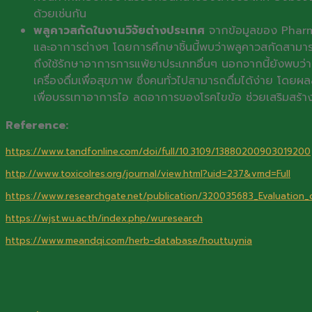
ด้วยเช่นกัน
พลูคาวสกัดในงานวิจัยต่างประเทศ
จากข้อมูลของ Pharma
และอาการต่างๆ โดยการศึกษาชิ้นนี้พบว่าพลูคาวสกัดสามารถน
ถึงใช้รักษาอาการการแพ้ยาประเภทอื่นๆ นอกจากนี้ยังพบว่า
เครื่องดื่มเพื่อสุขภาพ ซึ่งคนทั่วไปสามารถดื่มได้ง่าย โ
เพื่อบรรเทาอาการไอ ลดอาการของโรคไขข้อ ช่วยเสริมสร้างก
Reference:
https://www.tandfonline.com/doi/full/10.3109/13880200903019200
http://www.toxicolres.org/journal/view.html?uid=237&vmd=Full
https://www.researchgate.net/publication/320035683_Evaluation_o
https://wjst.wu.ac.th/index.php/wuresearch
https://www.meandqi.com/herb-database/houttuynia