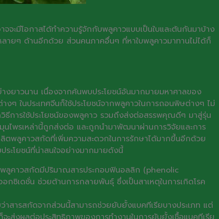
อาจจะมีโอกาสได้ทำความรู้จักกับพลูคาวแบบเป็นใบและต้นกันมาบ้าง
ลายๆ ด้านอีกด้วย ส่วนคนภาคอื่นๆ ที่หาใบพลูคาวมาทานไม่ได้ก็
าวมาอย่างยาวนาน เนื่องจากค้นพบประโยชน์อันมากมายมหาศาลของ
่างๆ ในประเทศจีนก็ใช้ประโยชน์จากพลูคาวในการถอนพิษต่างๆ ไม่
การใช้ประโยชน์ของพลูคาว รวมถึงส่งต่อสรรพคุณดีๆ มาสู่รุ่น
สมุนไพรเหล่านี้ถูกส่งต่อ และถูกนำมาพัฒนาผ่านการวิจัยและการ
ลิตพลูคาวสกัดที่เพิ่มความสะดวกในการรักษาได้มากขึ้นอีกด้วย
ะโยชน์ที่น่าสนใจอย่างมากมายดังนี้
ว่าพลูคาวสกัดมีปริมาณสารประกอบฟินอลลิก (phenolic
กซิเดชั่น ช่วยต้านการกลายพันธุ์ ซึ่งเป็นสาเหตุในการเกิดโรค
าสารสกัดจากส่วนนี้สามารถช่วยยับยั้งแบคทีเรียบางประเภท แต่
 ก็จะส่งผลต่อประสิทธิภาพของการทำงานในการยับยั้งเชื้อแบคทีเรีย