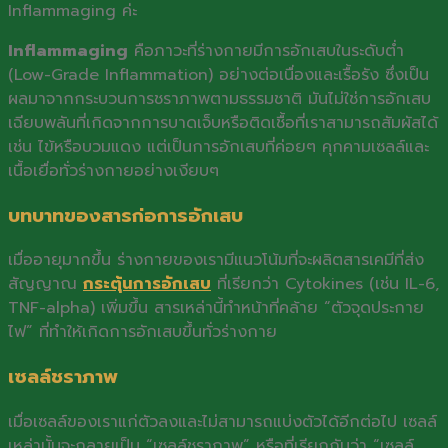
Inflammaging ค่ะ
Inflammaging
คือภาวะที่ร่างกายมีการอักเสบในระดับต่ำ
(Low-Grade Inflammation) อย่างต่อเนื่องและเรื้อรัง ซึ่งเป็น
ผลมาจากกระบวนการชราภาพตามธรรมชาติ มันไม่ใช่การอักเสบ
เฉียบพลันที่เกิดจากการบาดเจ็บหรือติดเชื้อที่เราสามารถสัมผัสได้
เช่น ไข้หรือบวมแดง แต่เป็นการอักเสบที่ค่อยๆ คุกคามเซลล์และ
เนื้อเยื่อทั่วร่างกายอย่างเงียบๆ
บทบาทของสารก่อการอักเสบ
เมื่ออายุมากขึ้น ร่างกายของเรามีแนวโน้มที่จะผลิตสารเคมีที่ส่ง
สัญญาณ
กระตุ้นการอักเสบ
ที่เรียกว่า Cytokines (เช่น IL-6,
TNF-alpha) เพิ่มขึ้น สารเหล่านี้ทำหน้าที่คล้าย “ตัวจุดประกาย
ไฟ” ที่ทำให้เกิดการอักเสบขึ้นทั่วร่างกาย
เซลล์ชราภาพ
เมื่อเซลล์ของเราแก่ตัวลงและไม่สามารถแบ่งตัวได้อีกต่อไป เซลล์
เหล่านั้นจะกลายเป็น “เซลล์ชราภาพ” หรือที่เรียกกันว่า “เซลล์