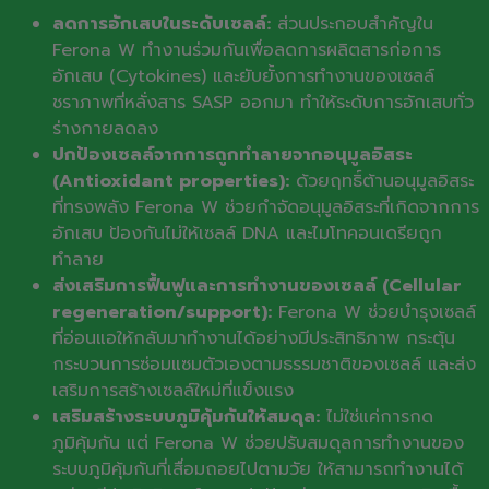
ลดการอักเสบในระดับเซลล์:
ส่วนประกอบสำคัญใน
Ferona W ทำงานร่วมกันเพื่อลดการผลิตสารก่อการ
อักเสบ (Cytokines) และยับยั้งการทำงานของเซลล์
ชราภาพที่หลั่งสาร SASP ออกมา ทำให้ระดับการอักเสบทั่ว
ร่างกายลดลง
ปกป้องเซลล์จากการถูกทำลายจากอนุมูลอิสระ
(Antioxidant properties):
ด้วยฤทธิ์ต้านอนุมูลอิสระ
ที่ทรงพลัง Ferona W ช่วยกำจัดอนุมูลอิสระที่เกิดจากการ
อักเสบ ป้องกันไม่ให้เซลล์ DNA และไมโทคอนเดรียถูก
ทำลาย
ส่งเสริมการฟื้นฟูและการทำงานของเซลล์ (Cellular
regeneration/support):
Ferona W ช่วยบำรุงเซลล์
ที่อ่อนแอให้กลับมาทำงานได้อย่างมีประสิทธิภาพ กระตุ้น
กระบวนการซ่อมแซมตัวเองตามธรรมชาติของเซลล์ และส่ง
เสริมการสร้างเซลล์ใหม่ที่แข็งแรง
เสริมสร้างระบบภูมิคุ้มกันให้สมดุล:
ไม่ใช่แค่การกด
ภูมิคุ้มกัน แต่ Ferona W ช่วยปรับสมดุลการทำงานของ
ระบบภูมิคุ้มกันที่เสื่อมถอยไปตามวัย ให้สามารถทำงานได้