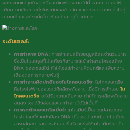
ผลกระทบแค่จุดใดจุดหนึ่ง แต่แพร่กระจายไปทั่วร่างกาย ก่อให้
เกิดความเสียหายทั้งในระดับเซลล์ อวัยวะ และระบบต่างๆ นำไปสู่
ความเสื่อมและโรคที่เกี่ยวข้องกับอายุที่น่ากังวล
ระดับเซลล์:
การทำลาย DNA:
การอักเสบสร้างอนุมูลอิสระจำนวนมาก
ซึ่งเป็นโมเลกุลที่ไม่เสถียรที่สามารถเข้าทำลายโครงสร้าง
DNA ของเซลล์ได้ ทำให้เซลล์ทำงานผิดปกติและเพิ่มความ
เสี่ยงต่อการกลายพันธุ์
การทำงานผิดปกติของไมโทคอนเดรีย:
ไมโทคอนเดรีย
คือโรงไฟฟ้าของเซลล์ที่ผลิตพลังงาน เมื่อมีการอักเสบ
ไม
โทคอนเดรีย
จะได้รับความเสียหาย ทำให้การผลิตพลังงาน
ลดลง เซลล์จึงอ่อนแอและทำงานได้ไม่เต็มที่
การหดตัวของเทโลเมียร์:
เทโลเมียร์เป็นส่วนปลายของ
โครโมโซมที่ช่วยปกป้อง DNA เมื่อเซลล์แบ่งตัว เทโลเมียร์
จะหดสั้นลง และการอักเสบเรื้อรังจะเร่งให้เทโลเมียร์หดสั้น