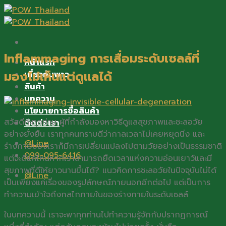
Skip
to
content
Inflammaging การเสื่อมระดับเซลล์ที่
หน้าแรก
มองไม่เห็นแต่ดูแลได้
เกี่ยวกับพาว
สินค้า
บทความ
นโยบายการซื้อสินค้า
สวัสดีค่ะทุกท่าน ผู้ที่กำลังมองหาวิธีดูแลสุขภาพและชะลอวัย
ติดต่อเรา
อย่างยั่งยืน เราทุกคนทราบดีว่ากาลเวลาไม่เคยหยุดนิ่ง และ
@Line
ร่างกายของเราก็มีการเปลี่ยนแปลงไปตามวัยอย่างเป็นธรรมชาติ
099-095-6416
แต่จะดีแค่ไหนหากเราสามารถยืดเวลาแห่งความอ่อนเยาว์และมี
สุขภาพที่ดีให้ยาวนานขึ้นได้? แนวคิดการชะลอวัยในปัจจุบันไม่ได้
@Line
เป็นเพียงแค่เรื่องของรูปลักษณ์ภายนอกอีกต่อไป แต่เป็นการ
ทำความเข้าใจถึงกลไกภายในของร่างกายในระดับเซลล์
ในบทความนี้ เราจะพาทุกท่านไปทำความรู้จักกับปรากฏการณ์