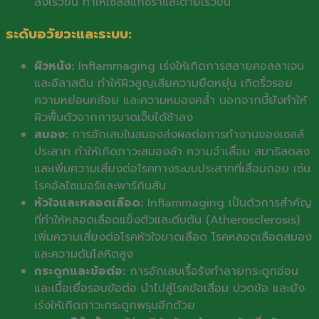
ลงเร็วขึ้น ทำให้เซลล์แก่ชราและตายเร็วขึ้น
ระดับอวัยวะและระบบ:
ผิวหนัง:
Inflammaging เร่งให้เกิดการสลายคอลลาเจน
และอีลาสติน ทำให้ผิวสูญเสียความยืดหยุ่น เกิดริ้วรอย
ความหย่อนคล้อย และความหมองคล้ำ นอกจากนี้ยังทำให้
ผิวฟื้นตัวจากการบาดเจ็บได้ช้าลง
สมอง:
การอักเสบในสมองส่งผลต่อการทำงานของเซลล์
ประสาท ทำให้เกิดภาวะสมองล้า ความจำเสื่อม สมาธิลดลง
และเพิ่มความเสี่ยงต่อโรคทางระบบประสาทที่เสื่อมถอย เช่น
โรคอัลไซเมอร์และพาร์กินสัน
หัวใจและหลอดเลือด:
Inflammaging เป็นตัวการสำคัญ
ที่ทำให้หลอดเลือดแข็งตัวและตีบตัน (Atherosclerosis)
เพิ่มความเสี่ยงต่อโรคหัวใจขาดเลือด โรคหลอดเลือดสมอง
และความดันโลหิตสูง
กระดูกและข้อต่อ:
การอักเสบเรื้อรังทำลายกระดูกอ่อน
และเนื้อเยื่อรอบข้อต่อ นำไปสู่โรคข้อเสื่อม ปวดข้อ และยัง
เร่งให้เกิดภาวะกระดูกพรุนอีกด้วย