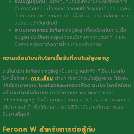
ระบบภูมิคุ้มกัน:
แม้ว่าภูมิคุ้มกันจะทำงานหนักเพื่อจัดการ
กับการอักเสบ แต่ในระยะยาวกลับทำให้ภูมิคุ้มกันอ่อนแอลง
ทำให้ร่างกายเสี่ยงต่อการติดเชื้อต่างๆ ได้ง่ายขึ้น และตอบ
สนองต่อวัคซีนได้ไม่ดี
ระบบเผาผลาญ:
Inflammaging เกี่ยวข้องกับภาวะดื้อ
อินซูลิน ซึ่งเป็นสาเหตุหลักของโรคเบาหวานชนิดที่ 2 และ
ยังส่งผลต่อการจัดการน้ำหนักของร่างกาย
ความเชื่อมโยงกับโรคเรื้อรังที่พบในผู้สูงอายุ:
จะเห็นได้ว่า Inflammaging เป็นรากฐานสำคัญที่เชื่อมโยงกับ
โรคเรื้อรังและ
ภาวะเสื่อม
ต่างๆ ที่เรามักพบในผู้สูงอายุ ไม่ว่าจะ
เป็น
โรคเบาหวาน โรคหัวใจและหลอดเลือด มะเร็ง โรคอัลไซเม
อร์ และโรคข้ออักเสบ
การทำความเข้าใจและจัดการกับ
Inflammaging จึงเป็นกุญแจสำคัญในการป้องกันและชะลอการ
เกิดโรคเหล่านี้ เพื่อให้เราสามารถใช้ชีวิตได้อย่างมีคุณภาพและ
ยืนยาวที่สุดค่ะ
Ferona W สำหรับการต่อสู้กับ