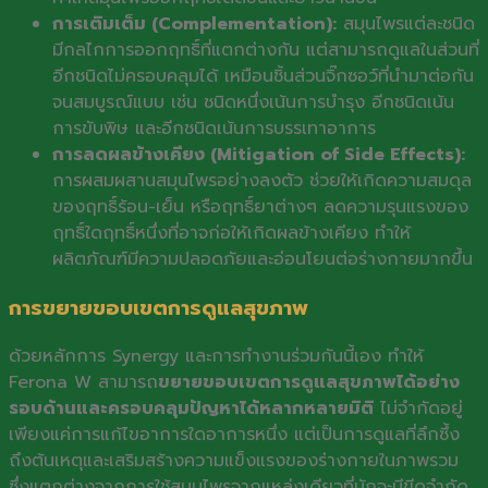
การเติมเต็ม (Complementation):
สมุนไพรแต่ละชนิด
มีกลไกการออกฤทธิ์ที่แตกต่างกัน แต่สามารถดูแลในส่วนที่
อีกชนิดไม่ครอบคลุมได้ เหมือนชิ้นส่วนจิ๊กซอว์ที่นำมาต่อกัน
จนสมบูรณ์แบบ เช่น ชนิดหนึ่งเน้นการบำรุง อีกชนิดเน้น
การขับพิษ และอีกชนิดเน้นการบรรเทาอาการ
การลดผลข้างเคียง (Mitigation of Side Effects):
การผสมผสานสมุนไพรอย่างลงตัว ช่วยให้เกิดความสมดุล
ของฤทธิ์ร้อน-เย็น หรือฤทธิ์ยาต่างๆ ลดความรุนแรงของ
ฤทธิ์ใดฤทธิ์หนึ่งที่อาจก่อให้เกิดผลข้างเคียง ทำให้
ผลิตภัณฑ์มีความปลอดภัยและอ่อนโยนต่อร่างกายมากขึ้น
การขยายขอบเขตการดูแลสุขภาพ
ด้วยหลักการ Synergy และการทำงานร่วมกันนี้เอง ทำให้
Ferona W สามารถ
ขยายขอบเขตการดูแลสุขภาพได้อย่าง
รอบด้านและครอบคลุมปัญหาได้หลากหลายมิติ
ไม่จำกัดอยู่
เพียงแค่การแก้ไขอาการใดอาการหนึ่ง แต่เป็นการดูแลที่ลึกซึ้ง
ถึงต้นเหตุและเสริมสร้างความแข็งแรงของร่างกายในภาพรวม
ซึ่งแตกต่างจากการใช้สมุนไพรจากแหล่งเดียวที่มักจะมีขีดจำกัด