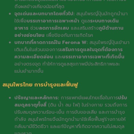
ถึงผลข้างเคียงน้อยที่สุด
จุดเด่นและบทบาทโดยทั่วไป:
สมุนไพรญี่ปุ่นมักถูกนำมา
ใช้เพื่อ
บรรเทาอาการเฉพาะหน้า
ดูแล
ระบบทางเดิน
อาหาร
ช่วย
ลดการอักเสบ
และเสริมสร้าง
ภูมิต้านทาน
อย่างอ่อนโยน
เพื่อป้องกันการเกิดโรค
บทบาทที่คาดการณ์ใน Ferona W:
สมุนไพรญี่ปุ่นเข้ามา
เติมเต็มในส่วนของการ
เสริมการดูแลในจุดที่ต้องการ
ความละเอียดอ่อน
และ
บรรเทาอาการเฉพาะที่เกิดขึ้น
อย่างตรงจุด ทำให้การดูแลสุขภาพมีประสิทธิภาพและ
แม่นยำมากขึ้น
สมุนไพรไทย การบำรุงและฟื้นฟู
ปรัชญาและหลักการ:
การแพทย์แผนไทยเชื่อในการ
ปรับ
สมดุลธาตุทั้งสี่
(ดิน น้ำ ลม ไฟ) ในร่างกาย รวมถึงการ
ปรับสมดุลความร้อน-เย็น การขับของเสีย และการบำรุง
กำลัง สมุนไพรไทยจึงมักถูกนำมาใช้เพื่อฟื้นฟูร่างกายให้
กลับมามีชีวิตชีวา และแก้ปัญหาที่เกิดจากความไม่สมดุล
ของธาตุ