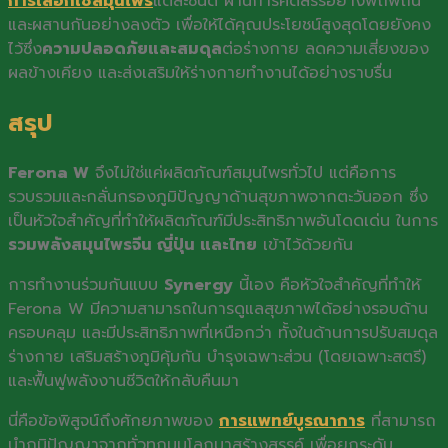
การเลือกใช้สมุนไพร
แต่ละชนิด ผ่านการคัดสรรอย่างพิถีพิถัน
และผสานกันอย่างลงตัว เพื่อให้ได้คุณประโยชน์สูงสุดโดยยังคง
ไว้ซึ่ง
ความปลอดภัยและสมดุล
ต่อร่างกาย ลดความเสี่ยงของ
ผลข้างเคียง และส่งเสริมให้ร่างกายทำงานได้อย่างราบรื่น
สรุป
Ferona W
จึงไม่ใช่แค่ผลิตภัณฑ์สมุนไพรทั่วไป แต่คือการ
รวบรวมและกลั่นกรองภูมิปัญญาด้านสุขภาพจากตะวันออก ซึ่ง
เป็นหัวใจสำคัญที่ทำให้ผลิตภัณฑ์มีประสิทธิภาพอันโดดเด่น ในการ
รวมพลังสมุนไพรจีน ญี่ปุ่น และไทย
เข้าไว้ด้วยกัน
การทำงานร่วมกันแบบ
Synergy
นี้เอง คือหัวใจสำคัญที่ทำให้
Ferona W มีความสามารถในการดูแลสุขภาพได้อย่างรอบด้าน
ครอบคลุม และมีประสิทธิภาพที่เหนือกว่า ทั้งในด้านการปรับสมดุล
ร่างกาย เสริมสร้างภูมิคุ้มกัน บำรุงเฉพาะส่วน (โดยเฉพาะสตรี)
และฟื้นฟูพลังงานชีวิตให้กลับคืนมา
นี่คือข้อพิสูจน์ถึงศักยภาพของ
การแพทย์บูรณาการ
ที่สามารถ
นำภูมิปัญญาจากทั่วทุกมุมโลกมาสร้างสรรค์ เพื่อยกระดับ