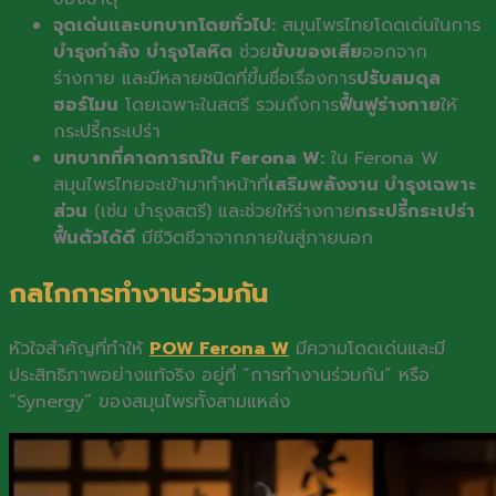
จุดเด่นและบทบาทโดยทั่วไป:
สมุนไพรไทยโดดเด่นในการ
บำรุงกำลัง
บำรุงโลหิต
ช่วย
ขับของเสีย
ออกจาก
ร่างกาย และมีหลายชนิดที่ขึ้นชื่อเรื่องการ
ปรับสมดุล
ฮอร์โมน
โดยเฉพาะในสตรี รวมถึงการ
ฟื้นฟูร่างกาย
ให้
กระปรี้กระเปร่า
บทบาทที่คาดการณ์ใน Ferona W:
ใน Ferona W
สมุนไพรไทยจะเข้ามาทำหน้าที่
เสริมพลังงาน บำรุงเฉพาะ
ส่วน
(เช่น บำรุงสตรี) และช่วยให้ร่างกาย
กระปรี้กระเปร่า
ฟื้นตัวได้ดี
มีชีวิตชีวาจากภายในสู่ภายนอก
กลไกการทำงานร่วมกัน
หัวใจสำคัญที่ทำให้
POW Ferona W
มีความโดดเด่นและมี
ประสิทธิภาพอย่างแท้จริง อยู่ที่ “การทำงานร่วมกัน” หรือ
“Synergy” ของสมุนไพรทั้งสามแหล่ง