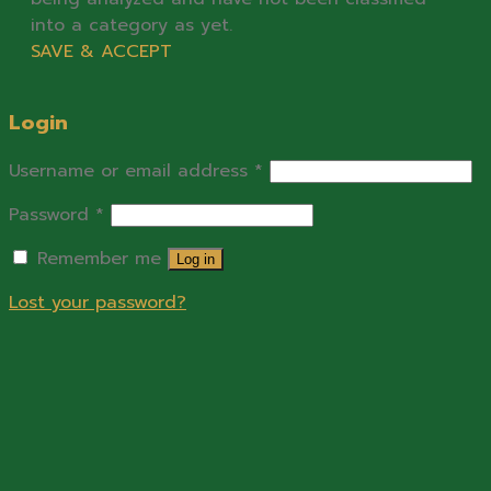
into a category as yet.
SAVE & ACCEPT
Login
Username or email address
*
Password
*
Remember me
Log in
Lost your password?