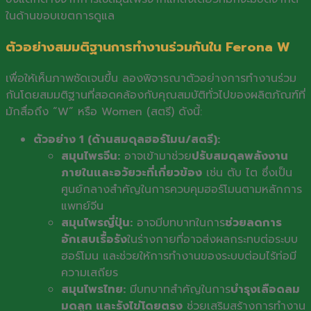
ในด้านขอบเขตการดูแล
ตัวอย่างสมมติฐานการทำงานร่วมกันใน Ferona W
เพื่อให้เห็นภาพชัดเจนขึ้น ลองพิจารณาตัวอย่างการทำงานร่วม
กันโดยสมมติฐานที่สอดคล้องกับคุณสมบัติทั่วไปของผลิตภัณฑ์ที่
มักสื่อถึง “W” หรือ Women (สตรี) ดังนี้:
ตัวอย่าง 1 (ด้านสมดุลฮอร์โมน/สตรี):
สมุนไพรจีน:
อาจเข้ามาช่วย
ปรับสมดุลพลังงาน
ภายในและอวัยวะที่เกี่ยวข้อง
เช่น ตับ ไต ซึ่งเป็น
ศูนย์กลางสำคัญในการควบคุมฮอร์โมนตามหลักการ
แพทย์จีน
สมุนไพรญี่ปุ่น:
อาจมีบทบาทในการ
ช่วยลดการ
อักเสบเรื้อรัง
ในร่างกายที่อาจส่งผลกระทบต่อระบบ
ฮอร์โมน และช่วยให้การทำงานของระบบต่อมไร้ท่อมี
ความเสถียร
สมุนไพรไทย:
มีบทบาทสำคัญในการ
บำรุงเลือดลม
มดลูก และรังไข่โดยตรง
ช่วยเสริมสร้างการทำงาน