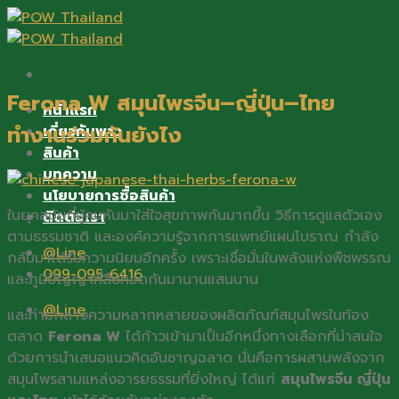
Skip
to
content
Ferona W สมุนไพรจีน–ญี่ปุ่น–ไทย
หน้าแรก
ทำงานร่วมกันยังไง
เกี่ยวกับพาว
สินค้า
บทความ
นโยบายการซื้อสินค้า
ในยุคสมัยที่ผู้คนหันมาใส่ใจสุขภาพกันมากขึ้น วิธีการดูแลตัวเอง
ติดต่อเรา
ตามธรรมชาติ และองค์ความรู้จากการแพทย์แผนโบราณ กำลัง
@Line
กลับมาได้รับความนิยมอีกครั้ง เพราะเชื่อมั่นในพลังแห่งพืชพรรณ
099-095-6416
และภูมิปัญญาที่สืบทอดกันมานานแสนนาน
@Line
และท่ามกลางความหลากหลายของผลิตภัณฑ์สมุนไพรในท้อง
ตลาด
Ferona W
ได้ก้าวเข้ามาเป็นอีกหนึ่งทางเลือกที่น่าสนใจ
ด้วยการนำเสนอแนวคิดอันชาญฉลาด นั่นคือการผสานพลังจาก
สมุนไพรสามแหล่งอารยธรรมที่ยิ่งใหญ่ ได้แก่
สมุนไพรจีน ญี่ปุ่น