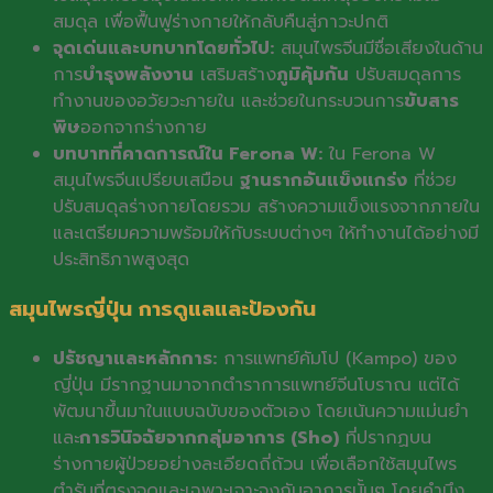
สมดุล เพื่อฟื้นฟูร่างกายให้กลับคืนสู่ภาวะปกติ
จุดเด่นและบทบาทโดยทั่วไป:
สมุนไพรจีนมีชื่อเสียงในด้าน
การ
บำรุงพลังงาน
เสริมสร้าง
ภูมิคุ้มกัน
ปรับสมดุลการ
ทำงานของอวัยวะภายใน และช่วยในกระบวนการ
ขับสาร
พิษ
ออกจากร่างกาย
บทบาทที่คาดการณ์ใน Ferona W:
ใน Ferona W
สมุนไพรจีนเปรียบเสมือน
ฐานรากอันแข็งแกร่ง
ที่ช่วย
ปรับสมดุลร่างกายโดยรวม สร้างความแข็งแรงจากภายใน
และเตรียมความพร้อมให้กับระบบต่างๆ ให้ทำงานได้อย่างมี
ประสิทธิภาพสูงสุด
สมุนไพรญี่ปุ่น การดูแลและป้องกัน
ปรัชญาและหลักการ:
การแพทย์คัมโป (Kampo) ของ
ญี่ปุ่น มีรากฐานมาจากตำราการแพทย์จีนโบราณ แต่ได้
พัฒนาขึ้นมาในแบบฉบับของตัวเอง โดยเน้นความแม่นยำ
และ
การวินิจฉัยจากกลุ่มอาการ (Sho)
ที่ปรากฏบน
ร่างกายผู้ป่วยอย่างละเอียดถี่ถ้วน เพื่อเลือกใช้สมุนไพร
ตำรับที่ตรงจุดและเฉพาะเจาะจงกับอาการนั้นๆ โดยคำนึง