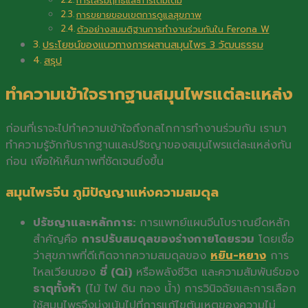
การเสริมฤทธิ์และการเติมเต็ม
การขยายขอบเขตการดูแลสุขภาพ
ตัวอย่างสมมติฐานการทำงานร่วมกันใน Ferona W
ประโยชน์ของแนวทางการผสานสมุนไพร 3 วัฒนธรรม
สรุป
ทำความเข้าใจรากฐานสมุนไพรแต่ละแหล่ง
ก่อนที่เราจะไปทำความเข้าใจถึงกลไกการทำงานร่วมกัน เรามา
ทำความรู้จักกับรากฐานและปรัชญาของสมุนไพรแต่ละแหล่งกัน
ก่อน เพื่อให้เห็นภาพที่ชัดเจนยิ่งขึ้น
สมุนไพรจีน ภูมิปัญญาแห่งความสมดุล
ปรัชญาและหลักการ:
การแพทย์แผนจีนโบราณยึดหลัก
สำคัญคือ
การปรับสมดุลของร่างกายโดยรวม
โดยเชื่อ
ว่าสุขภาพที่ดีเกิดจากความสมดุลของ
หยิน-หยาง
การ
ไหลเวียนของ
ชี่ (Qi)
หรือพลังชีวิต และความสัมพันธ์ของ
ธาตุทั้งห้า
(ไม้ ไฟ ดิน ทอง น้ำ) การวินิจฉัยและการเลือก
ใช้สมุนไพรจึงมุ่งเน้นไปที่การแก้ไขต้นเหตุของความไม่