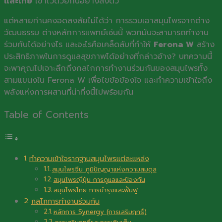
และไทย
เข้าไว้ด้วยกันอย่างลงตัว
แต่หลายท่านคงอดสงสัยไม่ได้ว่า การรวมเอาสมุนไพรจากต่าง
วัฒนธรรม ต่างหลักการแพทย์เช่นนี้ พวกมันจะสามารถทำงาน
ร่วมกันได้อย่างไร และอะไรคือเคล็ดลับที่ทำให้
Ferona W
สร้าง
ประสิทธิภาพในการดูแลสุขภาพได้อย่างที่กล่าวอ้าง? บทความนี้
จะพาคุณไปเจาะลึกถึงกลไกการทำงานร่วมกันของสมุนไพรทั้ง
สามแขนงใน Ferona W เพื่อไขข้อข้องใจ และทำความเข้าใจถึง
พลังแห่งการผสานที่น่าทึ่งนี้ไปพร้อมกัน
Table of Contents
ทำความเข้าใจรากฐานสมุนไพรแต่ละแหล่ง
สมุนไพรจีน ภูมิปัญญาแห่งความสมดุล
สมุนไพรญี่ปุ่น การดูแลและป้องกัน
สมุนไพรไทย การบำรุงและฟื้นฟู
กลไกการทำงานร่วมกัน
หลักการ Synergy (การเสริมฤทธิ์)