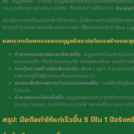
ชื่อ “อนุมูลอิสระ” มากขึ้น อนุมูลอิสระเหล่านี้เป็นโมเลกุลที่ไม่เ
เกินกว่าที่ร่างกายจะจัดการได้ทัน ก็จะเกิดภาวะที่เรียกว่า
Oxidati
ลองนึกภาพเหมือนกับเหล็กที่เกิดสนิม นั่นคือการเกิดปฏิกิริยาออก
ผิวถูกทำลายอย่างต่อเนื่องจากภายใน นี่คือกลไกหลักที่ Blue L
ผลกระทบโดยตรงของอนุมูลอิสระต่อโครงสร้างและสุ
ทำลายคอลลาเจนและอีลาสติน:
อนุมูลอิสระโจมตีเส้นใยคอ
ความเต่งตึง เกิดริ้วรอยก่อนวัย ผิวหย่อนคล้อย และไม่กระช
กระตุ้นการสร้างเม็ดสีเมลานิน:
Blue Light สามารถกระตุ้น
เฉพาะในผู้ที่มีสีผิวเข้มจะเห็นผลชัดเจนกว่า
ลดประสิทธิภาพการทำงานของเซลล์ผิว:
เซลล์ผิวที่อยู่
ไม่สดใส
ทำลายเกราะป้องกันผิว:
อนุมูลอิสระยังสามารถทำลายไขมันแล
กระตุ้นภายนอก ก่อให้เกิดอาการแพ้ ระคายเคือง และการอักเ
สรุป: มือถือทำให้แก่เร็วขึ้น 5 ปีใน 1 ปีจริงห