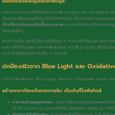
ข้อเท็จจริงและมุมมองที่สมดุล:
จากการทำความเข้าใจกลไกของ Blue Light และ Oxidative Str
เป็นการเปรียบเปรยที่เกินจริงไปสักหน่อย เพื่อสร้างความตระหน
เป็นเรื่องจริงและเกิดขึ้นแบบสะสม
หากเราไม่มีการป้องกันและด
หย่อนคล้อย
สิ่งสำคัญคือ ต้องไม่ลืมว่าปัจจัยอื่น ๆ ก็มีส่วนสำคัญอย่างม
อาหารที่ไม่ดีต่อสุขภาพ และพันธุกรรม แต่ Blue Light ถือเป็นอีกหนึ่
ความสำคัญไม่แพ้ปัจจัยอื่น ๆ เลยครับ
ปกป้องผิวจาก Blue Light และ Oxidative
การปกป้องผิวจาก Blue Light และภาวะ Oxidative Stress ต้องท
สร้างเกราะป้องกันจากภายใน: เริ่มต้นที่ไลฟ์สไตล์
อาหารต้านอนุมูลอิสระ:
เน้นการรับประทานผักและผลไม้หลากสีใ
(ในถั่ว อะโวคาโด), เบต้าแคโรทีน (ในแครอท ฟักทอง), ไลโ
พักผ่อนให้เพียงพอ:
การนอนหลับที่มีคุณภาพ 7-9 ชั่วโมงต่อ