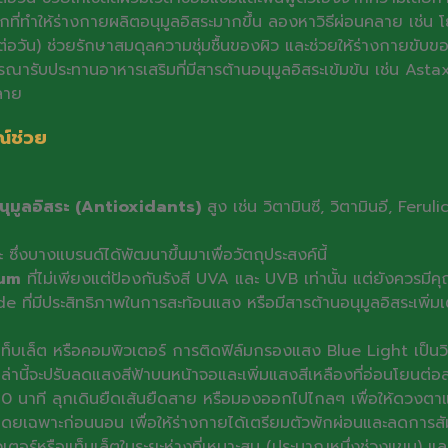
ลักที่ทำให้ร่างกายผลิตอนุมูลอิสระมากขึ้น ลองหาวิธีผ่อนคลาย เช่น 
่อวัน) ช่วยรักษาสมดุลความชุ่มชื้นของผิว และช่วยให้ร่างกายขับ
พิจารณารับประทานอาหารเสริมที่มีสารต้านอนุมูลอิสระเข้มข้น เช่น 
ลาย
ณ์ช่วย
นุมูลอิสระ (Antioxidants)
สูง เช่น วิตามินซี, วิตามินอี, Fer
่งบางแบรนด์ได้พัฒนาขึ้นมาเพื่อวัตถุประสงค์นี้
rum
ที่ไม่เพียงแต่ป้องกันรังสี UVA และ UVB เท่านั้น แต่ยังควรมี
ที่มีประสิทธิภาพในการสะท้อนแสง หรือมีสารต้านอนุมูลอิสระเพิ่มเ
็บเล็ต หรือคอมพิวเตอร์ การติดฟิล์มกรองแสง Blue Light เป็นวิธ
่านี้จะปรับลดแสงสีฟ้าบนหน้าจอและเพิ่มแสงสีเหลืองที่อ่อนโยนต่
นาที ลุกเดินยืดเส้นยืดสาย หรือมองออกไปไกลๆ เพื่อให้ดวงตาแล
ยเฉพาะก่อนนอน เพื่อให้ร่างกายได้เตรียมตัวพักผ่อนและลดการสั
์หรือแท็บเล็ตในระยะห่างที่เหมาะสม (ประมาณหนึ่งช่วงแขน) และไ