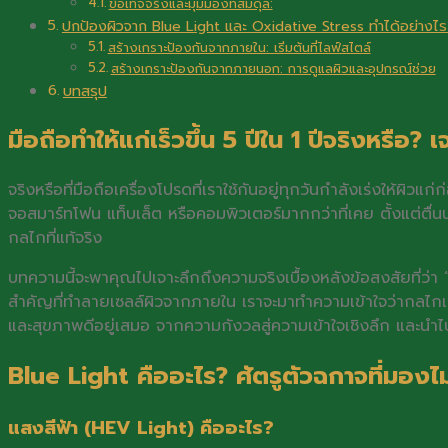
ข้อเท็จจริงและมุมมองที่สมดุล:
ปกป้องผิวจาก Blue Light และ Oxidative Stress ทำได้อย่างไ
สร้างเกราะป้องกันจากภายใน: เริ่มต้นที่ไลฟ์สไตล์
สร้างเกราะป้องกันจากภายนอก: การดูแลผิวและอุปกรณ์ช่วย
บทสรุป
มือถือทำให้แก่เร็วขึ้น 5 ปีใน 1 ปีจริงหรื
จริงหรือที่มือถือเครื่องโปรดที่เราใช้กันอยู่ทุกวันกำลังเร่งให้ผิวแ
จอสมาร์ทโฟน แท็บเล็ต หรือคอมพิวเตอร์มากกว่าที่เคย ตั้งแต่ตื่นน
กลไกที่แท้จริง
บทความนี้จะพาคุณไปเจาะลึกถึงความจริงเบื้องหลังข้อสงสัยที่ว่า
สำคัญที่ทำลายเซลล์ผิวจากภายใน เราจะมาทำความเข้าใจว่ากลไกเหล
และสุขภาพดีอยู่เสมอ จากความกังวลสู่ความเข้าใจเชิงลึก และนำไปสู
Blue Light คืออะไร? ศัตรูตัวฉกาจที่มองไม
แสงสีฟ้า (HEV Light) คืออะไร?