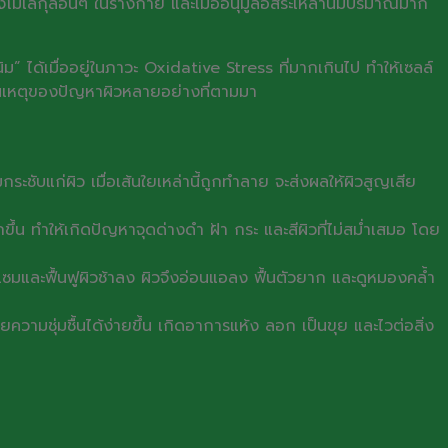
ของโมเลกุลอื่นๆ ในร่างกาย และเมื่ออนุมูลอิสระเหล่านี้มีปริมาณมาก
” ได้เมื่ออยู่ในภาวะ Oxidative Stress ที่มากเกินไป ทำให้เซลล์
้นเหตุของปัญหาผิวหลายอย่างที่ตามมา
ะชับแก่ผิว เมื่อเส้นใยเหล่านี้ถูกทำลาย จะส่งผลให้ผิวสูญเสีย
้น ทำให้เกิดปัญหาจุดด่างดำ ฝ้า กระ และสีผิวที่ไม่สม่ำเสมอ โดย
มแซมและฟื้นฟูผิวช้าลง ผิวจึงอ่อนแอลง ฟื้นตัวยาก และดูหมองคล้ำ
วามชุ่มชื้นได้ง่ายขึ้น เกิดอาการแห้ง ลอก เป็นขุย และไวต่อสิ่ง