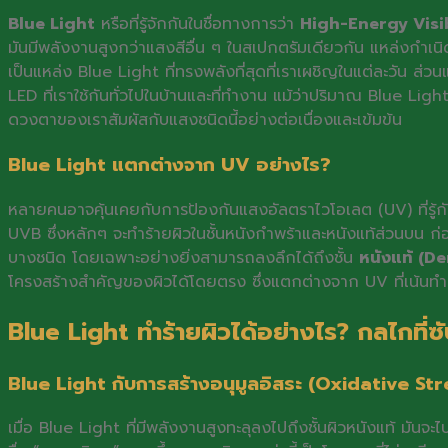
Blue Light
หรือที่รู้จักกันในชื่อทางการว่า
High-Energy Visib
มันมีพลังงานสูงกว่าแสงสีอื่น ๆ ในสเปกตรัมเดียวกัน แหล่งกำเนิด
เป็นแหล่ง Blue Light ที่ทรงพลังที่สุดที่เราเผชิญในแต่ละวัน ส
LED ที่เราใช้กันทั่วไปในบ้านและที่ทำงาน แม้ว่าปริมาณ Blue L
ดวงตาของเราสัมผัสกับแสงชนิดนี้อย่างต่อเนื่องและเข้มข้น
Blue Light แตกต่างจาก UV อย่างไร?
หลายคนอาจคุ้นเคยกับการป้องกันแสงอัลตราไวโอเลต (UV) ที่รู้ก
UVB ซึ่งหลักๆ จะทำร้ายผิวในชั้นหนังกำพร้าและหนังแท้ส่วนบน ก่อ
บางชนิด โดยเฉพาะอย่างยิ่งสามารถลงลึกได้ถึงชั้น
หนังแท้ (D
โครงสร้างสำคัญของผิวได้โดยตรง ซึ่งแตกต่างจาก UV ที่เน้นทำ
Blue Light ทำร้ายผิวได้อย่างไร? กลไกที่ซับ
Blue Light กับการสร้างอนุมูลอิสระ (Oxidative St
เมื่อ Blue Light ที่มีพลังงานสูงทะลุลงไปถึงชั้นผิวหนังแท้ มันจ