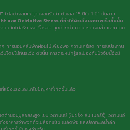
ี”
ได้อย่างสมเหตุสมผลครับว่า ตัวเลข “5 ปีใน 1 ปี” นั้นอาจ
ละ Oxidative Stress ที่ทำให้ผิวเสื่อมสภาพเร็วขึ้นนั้น
่อนวัยได้จริง เช่น ริ้วรอย จุดด่างดำ ความหมองคล้ำ และความ
อากาศ การนอนหลับพักผ่อนไม่เพียงพอ ความเครียด การรับประทาน
ันโดยไม่ทันระวัง ดังนั้น การตระหนักรู้และป้องกันปัจจัยนี้จึงมี
แข็งแรงและแก้ไขปัญหาที่เกิดขึ้นแล้ว
อนุมูลอิสระสูง เช่น วิตามินซี (ในฝรั่ง ส้ม เบอร์รี่), วิตามินอี
มถึงอาหารจำพวกถั่วเปลือกแข็ง เมล็ดพืช และปลาทะเลน้ำลึก
ี่เกิดขึ้นในระหว่างวัน