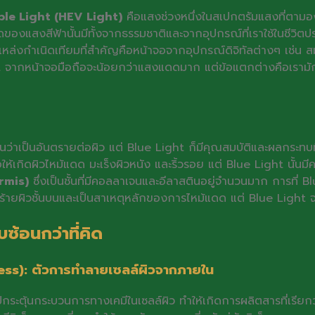
le Light (HEV Light)
คือแสงช่วงหนึ่งในสเปกตรัมแสงที่ตามอ
ของแสงสีฟ้านั้นมีทั้งจากธรรมชาติและจากอุปกรณ์ที่เราใช้ในชีวิตป
่วนแหล่งกำเนิดเทียมที่สำคัญคือหน้าจอจากอุปกรณ์ดิจิทัลต่างๆ เช่
ight จากหน้าจอมือถือจะน้อยกว่าแสงแดดมาก แต่ข้อแตกต่างคือเรามั
ันว่าเป็นอันตรายต่อผิว แต่ Blue Light ก็มีคุณสมบัติและผลกระ
ให้เกิดผิวไหม้แดด มะเร็งผิวหนัง และริ้วรอย แต่ Blue Light นั้น
ermis)
ซึ่งเป็นชั้นที่มีคอลลาเจนและอีลาสตินอยู่จำนวนมาก การที่ B
ร้ายผิวชั้นบนและเป็นสาเหตุหลักของการไหม้แดด แต่ Blue Light
ซ้อนกว่าที่คิด
ress): ตัวการทำลายเซลล์ผิวจากภายใน
ะไปกระตุ้นกระบวนการทางเคมีในเซลล์ผิว ทำให้เกิดการผลิตสารที่เรียก