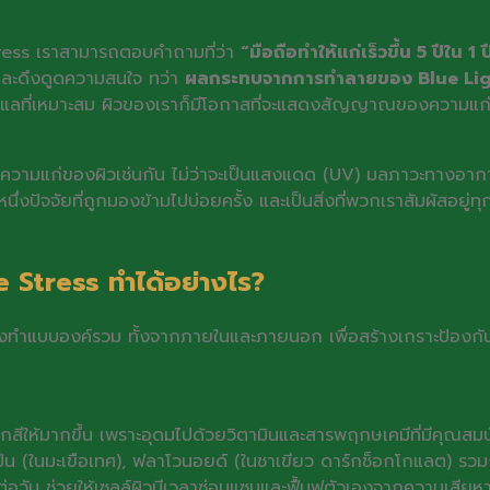
ess เราสามารถตอบคำถามที่ว่า
“มือถือทำให้แก่เร็วขึ้น 5 ปีใน 1 ป
กและดึงดูดความสนใจ ทว่า
ผลกระทบจากการทำลายของ Blue Light แ
ูแลที่เหมาะสม ผิวของเราก็มีโอกาสที่จะแสดงสัญญาณของความแก่ก
ากต่อความแก่ของผิวเช่นกัน ไม่ว่าจะเป็นแสงแดด (UV) มลภาวะทาง
งปัจจัยที่ถูกมองข้ามไปบ่อยครั้ง และเป็นสิ่งที่พวกเราสัมผัสอยู่ทุกว
 Stress ทำได้อย่างไร?
ำแบบองค์รวม ทั้งจากภายในและภายนอก เพื่อสร้างเกราะป้องกันที่
ห้มากขึ้น เพราะอุดมไปด้วยวิตามินและสารพฤกษเคมีที่มีคุณสมบัติต้าน
คปีน (ในมะเขือเทศ), ฟลาโวนอยด์ (ในชาเขียว ดาร์กช็อกโกแลต) รว
วัน ช่วยให้เซลล์ผิวมีเวลาซ่อมแซมและฟื้นฟูตัวเองจากความเสียหายท