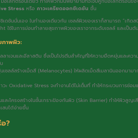
สถียร มีอิเล็กตรอนเดี่ยว ทำให้พวกมันพยายามที่จะจับคู่กับอิเล็กตรอน
ve Stress
หรือ
ภาวะเครียดออกซิเดชัน
ขึ้น
ซิเดชันนั่นเอง ในทำนองเดียวกัน เซลล์ผิวของเราก็สามารถ “เกิดสนิม
ight ใช้ในการบ่อนทำลายสุขภาพผิวของเราจากระดับเซลล์ และเป็นต
ขภาพผิว:
ลลาเจนและอีลาสติน ซึ่งเป็นโปรตีนสำคัญที่ให้ความยืดหยุ่นและความกร
ับ
เซลล์สร้างเม็ดสี (Melanocytes) ให้ผลิตเม็ดสีเมลานินออกมามากขึ
ในภาวะ Oxidative Stress จะทำงานได้ไม่เต็มที่ ทำให้กระบวนการซ่อ
ะโครงสร้างในชั้นเกราะป้องกันผิว (Skin Barrier) ทำให้ผิวสูญเสียค
สบได้ง่ายขึ้น
รือ?