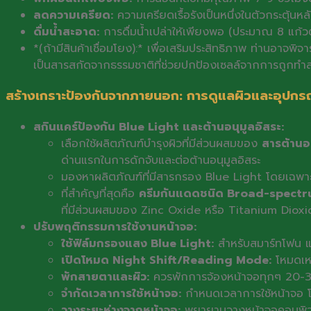
ลดความเครียด:
ความเครียดเรื้อรังเป็นหนึ่งในตัวกระตุ้นห
ดื่มน้ำสะอาด:
การดื่มน้ำเปล่าให้เพียงพอ (ประมาณ 8 แก้วต
*(ถ้ามีสินค้าเชื่อมโยง):* เพื่อเสริมประสิทธิภาพ ท่านอาจ
เป็นสารสกัดจากธรรมชาติที่ช่วยปกป้องเซลล์จากการถูกทำ
สร้างเกราะป้องกันจากภายนอก: การดูแลผิวและอุปกร
สกินแคร์ป้องกัน Blue Light และต้านอนุมูลอิสระ:
เลือกใช้ผลิตภัณฑ์บำรุงผิวที่มีส่วนผสมของ
สารต้านอ
ด่านแรกในการดักจับและต่อต้านอนุมูลอิสระ
มองหาผลิตภัณฑ์ที่มีสารกรอง Blue Light โดยเฉพาะ ซึ
ที่สำคัญที่สุดคือ
ครีมกันแดดชนิด Broad-spect
ที่มีส่วนผสมของ Zinc Oxide หรือ Titanium Dioxide 
ปรับพฤติกรรมการใช้งานหน้าจอ:
ใช้ฟิล์มกรองแสง Blue Light:
สำหรับสมาร์ทโฟน แท
เปิดโหมด Night Shift/Reading Mode:
โหมดเหล
พักสายตาและผิว:
ควรพักการจ้องหน้าจอทุกๆ 20-30 
จำกัดเวลาการใช้หน้าจอ:
กำหนดเวลาการใช้หน้าจอ โด
วางระยะห่างจากหน้าจอ:
พยายามวางหน้าจอคอมพิวเตอร