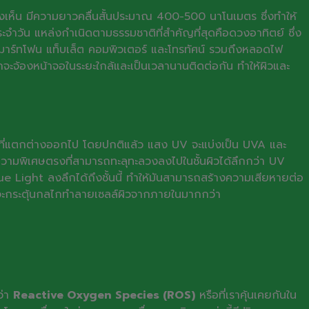
งเห็น มีความยาวคลื่นสั้นประมาณ 400-500 นาโนเมตร ซึ่งทำให้
ระจำวัน แหล่งกำเนิดตามธรรมชาติที่สำคัญที่สุดคือดวงอาทิตย์ ซึ่ง
น สมาร์ทโฟน แท็บเล็ต คอมพิวเตอร์ และโทรทัศน์ รวมถึงหลอดไฟ
กจะจ้องหน้าจอในระยะใกล้และเป็นเวลานานติดต่อกัน ทำให้ผิวและ
ทบที่แตกต่างออกไป โดยปกติแล้ว แสง UV จะแบ่งเป็น UVA และ
มีความพิเศษตรงที่สามารถทะลุทะลวงลงไปในชั้นผิวได้ลึกกว่า UV
lue Light ลงลึกได้ถึงชั้นนี้ ทำให้มันสามารถสร้างความเสียหายต่อ
 จะกระตุ้นกลไกทำลายเซลล์ผิวจากภายในมากกว่า
ว่า
Reactive Oxygen Species (ROS)
หรือที่เราคุ้นเคยกันใน