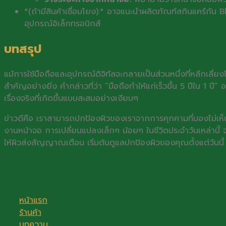
*(ถ้ามีสินค้าเชื่อมโยง):* อาจแนะนำผลิตภัณฑ์สกินแคร์กั
อุปกรณ์อิเล็กทรอนิกส์
บทสรุป
แม้การใช้มือถือและอุปกรณ์ดิจิทัลจะกลายเป็นส่วนหนึ่งที่หลีกเลี่ย
สำคัญอย่างยิ่ง คำกล่าวที่ว่า “มือถือทำให้แก่เร็วขึ้น 5 ปีใน 1 
เรื่องจริงที่เกิดขึ้นแบบสะสมอย่างเงียบๆ
ข่าวดีคือ เราสามารถปกป้องผิวของเราจากการคุกคามที่มองไม่เห็น
งานหน้าจอ การเปลี่ยนแปลงเล็กๆ น้อยๆ ในชีวิตประจำวันเหล่านี้
ให้ผิวส่งสัญญาณเตือน เริ่มต้นดูแลปกป้องผิวของคุณตั้งแต่วันนี
หน้าแรก
ร้านค้า
บทความ