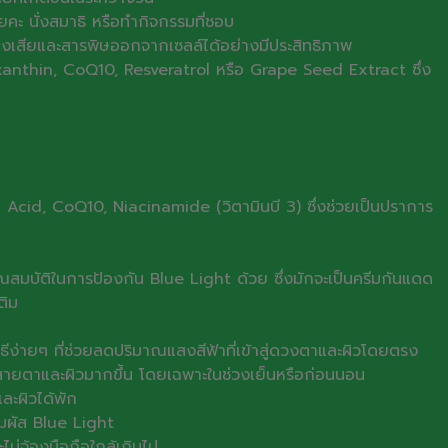
โยคะ นั่งสมาธิ หรือทำกิจกรรมที่ชอบ
ของเสียและสารพิษออกจากเซลล์ได้อย่างมีประสิทธิภาพ
Astaxanthin, CoQ10, Resveratrol หรือ Grape Seed Extract ซึ่ง
ulic Acid, CoQ10, Niacinamide (วิตามินบี 3) ซึ่งช่วยเป็นปราการ
คุณสมบัติในการป้องกัน Blue Light ด้วย ซึ่งมักจะเป็นครีมกันแดด
ติม
ีง่ายๆ ที่ช่วยลดปริมาณแสงสีฟ้าที่เข้าสู่ดวงตาและผิวโดยตรง
อสายตาและผิวมากขึ้น โดยเฉพาะในช่วงเย็นหรือก่อนนอน
ะผิวได้พัก
มผัส Blue Light
ม่จ้องมือถือใกล้เกินไป